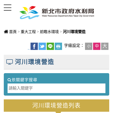
進入內容區塊
首頁
>
重大工程
>
前瞻水環境
>
河川環境營造
中央內容區
字級設定：
大
中
小
_
塊
河川環境營造
依關鍵字搜尋
河川環境營造列表