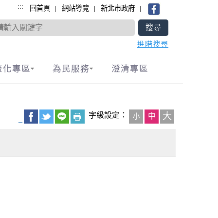
:::
|
|
|
回首頁
網站導覽
新北市政府
進階搜尋
流化專區
為民服務
澄清專區
字級設定：
大
中
小
_