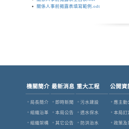
關係人事前揭露表填寫範例.odt
機關簡介
最新消息
重大工程
公開資
局長簡介
即時新聞
污水建設
應主動
組織沿革
本局公告
透水保水
本局訂
組織架構
其它公告
防洪治水
政策及