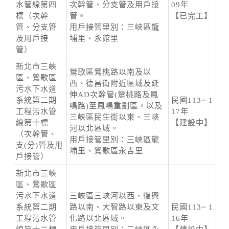
水管線第四
次幹管、分支管及用戶接
09年
標（次幹
管。
【已完工】
管、分支管
用戶接管里別：三峽區龍
及用戶接
埔里、永館里
管）
新北市三峽
鶯歌區鶯桃路以南及以
區、鶯歌區
西、德昌街附近區域及延
污水下水道
伸AD次幹管(鶯桃路及鳳
系統第二期
民國113~ 1
鳴路)至鳳鳴重劃區，以及
工程污水管
17年
三峽區民生街以東、三峽
線第十標
【建設中】
河以北區域。
（次幹管、
用戶接管里別：三峽區龍
支(分)管及用
埔里、鶯歌區永吉里
戶接管）
新北市三峽
區、鶯歌區
污水下水道
三峽區三峽河以西、復興
系統第二期
路以南、大智路以東及文
民國113~ 1
工程污水管
化路以北區域。
16年