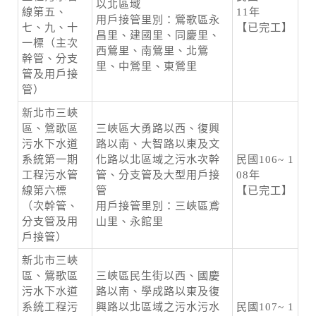
以北區域
線第五、
11年
用戶接管里別：鶯歌區永
七、九、十
【已完工】
昌里、建國里、同慶里、
一標（主次
西鶯里、南鶯里、北鶯
幹管、分支
里、中鶯里、東鶯里
管及用戶接
管）
新北市三峽
區、鶯歌區
三峽區大勇路以西、復興
污水下水道
路以南、大智路以東及文
系統第一期
化路以北區域之污水次幹
民國106~ 1
工程污水管
管、分支管及大型用戶接
08年
線第六標
管
【已完工】
（次幹管、
用戶接管里別：三峽區鳶
分支管及用
山里、永館里
戶接管）
新北市三峽
區、鶯歌區
三峽區民生街以西、國慶
污水下水道
路以南、學成路以東及復
系統工程污
興路以北區域之污水污水
民國107~ 1