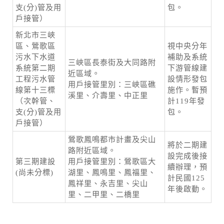
支(分)管及用
包。
戶接管）
新北市三峽
區、鶯歌區
視中央分年
污水下水道
補助及系統
三峽區長泰街及大同路附
系統第二期
下游管線建
近區域。
工程污水管
設情形發包
用戶接管里別：三峽區礁
線第十三標
施作。暫預
溪里、介壽里、中正里
（次幹管、
計119年發
支(分)管及用
包。
戶接管）
鶯歌鳳鳴都市計畫及尖山
將於二期建
路附近區域。
設完成後接
第三期建設
用戶接管里別：鶯歌區大
續辦理，預
(尚未分標)
湖里、鳳鳴里、鳳福里、
計民國125
鳳祥里、永吉里、尖山
年後啟動。
里、二甲里、二橋里