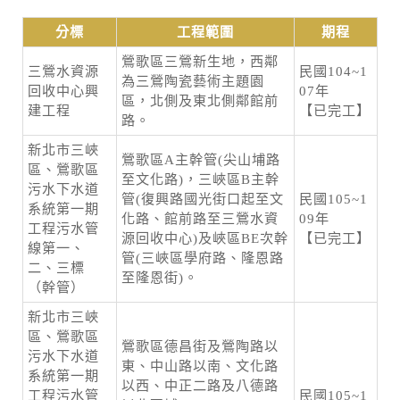
分標
工程範圍
期程
鶯歌區三鶯新生地，西鄰
三鶯水資源
民國104~1
為三鶯陶瓷藝術主題園
回收中心興
07年
區，北側及東北側鄰館前
建工程
【已完工】
路。
新北市三峽
鶯歌區A主幹管(尖山埔路
區、鶯歌區
至文化路)，三峽區B主幹
污水下水道
管(復興路國光街口起至文
民國105~1
系統第一期
化路、館前路至三鶯水資
09年
工程污水管
源回收中心)及峽區BE次幹
【已完工】
線第一、
管(三峽區學府路、隆恩路
二、三標
至隆恩街)。
（幹管）
新北市三峽
區、鶯歌區
鶯歌區德昌街及鶯陶路以
污水下水道
東、中山路以南、文化路
系統第一期
以西、中正二路及八德路
工程污水管
民國105~1