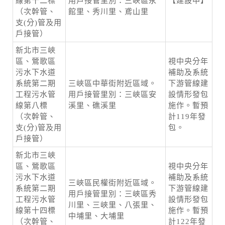
線第十二標
用戶接管里別：三峽區永
【建設中】
（次幹管、
館里、秀川里、鳶山里
支(分)管及用
戶接管）
新北市三峽
區、鶯歌區
視中央分年
污水下水道
補助及系統
系統第二期
三峽區中華街附近區域。
下游管線建
工程污水管
用戶接管里別：三峽區安
設情形發包
線第八標
溪里、礁溪里
施作。暫預
（次幹管、
計119年發
支(分)管及用
包。
戶接管）
新北市三峽
區、鶯歌區
視中央分年
污水下水道
補助及系統
三峽區民權街附近區域。
系統第二期
下游管線建
用戶接管里別：三峽區秀
工程污水管
設情形發包
川里、三峽里、八張里、
線第十四標
施作。暫預
中埔里、大埔里
（次幹管、
計122年發